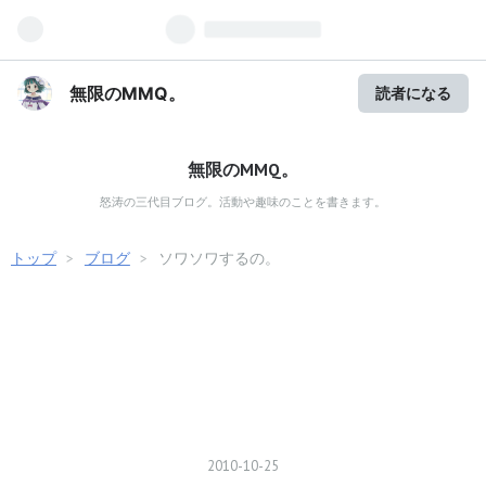
無限のMMQ。
読者になる
無限のMMQ。
怒涛の三代目ブログ。活動や趣味のことを書きます。
トップ
>
ブログ
>
ソワソワするの。
2010
-
10
-
25