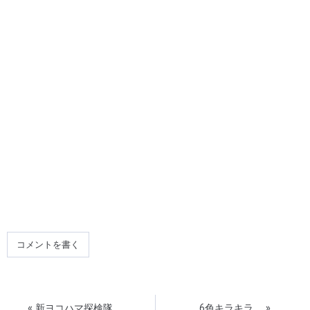
コメントを書く
«
新ヨコハマ探検隊。
6色キラキラ。
»