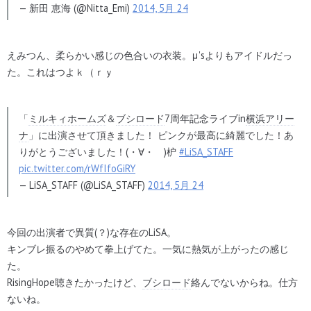
— 新田 恵海 (@Nitta_Emi)
2014, 5月 24
えみつん、柔らかい感じの色合いの衣装。μ'sよりもアイドルだっ
た。これはつよｋ（ｒｙ
「
ミルキィホームズ
＆
ブシロード
7周年記念ライブin
横浜アリー
ナ
」に出演させて頂きました！ ピンクが最高に綺麗でした！あ
りがとうございました！(・∀・ )枦
#LiSA_STAFF
pic.twitter.com/rWfIfoGiRY
— LiSA_STAFF (@LiSA_STAFF)
2014, 5月 24
今回の出演者で異質(？)な存在のLiSA。
キンブレ振るのやめて拳上げてた。一気に熱気が上がったの感じ
た。
RisingHope聴きたかったけど、
ブシロード
絡んでないからね。仕方
ないね。