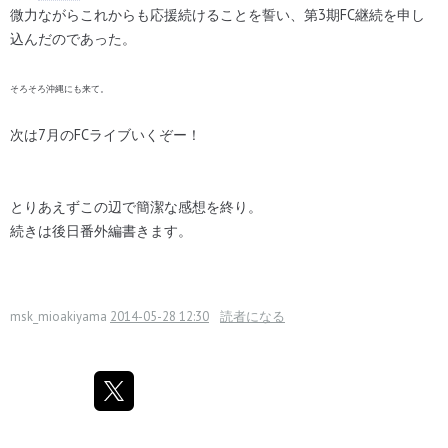
微力ながらこれからも応援続けることを誓い、第3期FC継続を申し
込んだのであった。
そろそろ沖縄にも来て。
次は7月のFCライブいくぞー！
とりあえずこの辺で簡潔な感想を終り。
続きは後日番外編書きます。
msk_mioakiyama
2014-05-28 12:30
読者になる