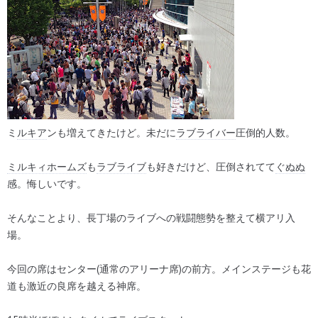
ミ
ルキア
ンも増えてきたけど。未だに
ラブライバー
圧倒的人数。
ミルキィホームズ
も
ラブライブ
も好きだけど、圧倒されてて
ぐぬぬ
感。悔しいです。
そんなことより、長丁場のライブへの戦闘態勢を整えて横アリ入
場。
今回の席はセンター(通常のアリーナ席)の前方。メインステージも花
道も激近の良席を越える神席。