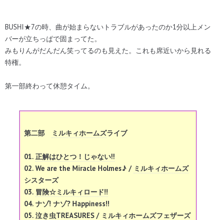
BUSHI★7の時、曲が始まらないトラブルがあったのか1分以上メン
バーが立ちっぱで固まってた。
みもりんがだんだん笑ってるのも見えた。これも席近いから見れる
特権。
第一部終わって休憩タイム。
第二部
ミルキィホームズ
ライブ
01.
正解はひとつ！じゃない!!
02. We are the Miracle Holmes♪ /
ミルキィホームズ
シスターズ
03.
冒険☆ミルキィロード!!
04. ナゾ! ナゾ? Happiness!!
05.
泣き虫TREASURES
/
ミルキィホームズフェザーズ