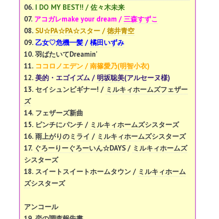
06.
I DO MY BEST!! / 佐々木未来
07.
アコガレmake your dream /
三森すずこ
08.
SU☆
PA
☆
PA
☆スター /
徳井青空
09.
乙女♡危機一髪 /
橘田いずみ
10. 羽ばたいてDreamin'
11.
ココロノエデン / 南篠愛乃(
明智
小衣)
12.
美的・エゴイズム /
明坂聡美
(アルセーヌ様)
13. セイシュンビギナー! /
ミルキィホームズフェザー
ズ
14. フェザーズ新曲
15. ピンチにパンチ /
ミルキィホームズ
シスターズ
16.
雨上がりのミライ
/
ミルキィホームズ
シスターズ
17.
ぐろーりーぐろーいん☆DAYS
/
ミルキィホームズ
シスターズ
18. スイートスイートホームタウン /
ミルキィホーム
ズ
シスターズ
アンコール
19. 恋の調査報告書