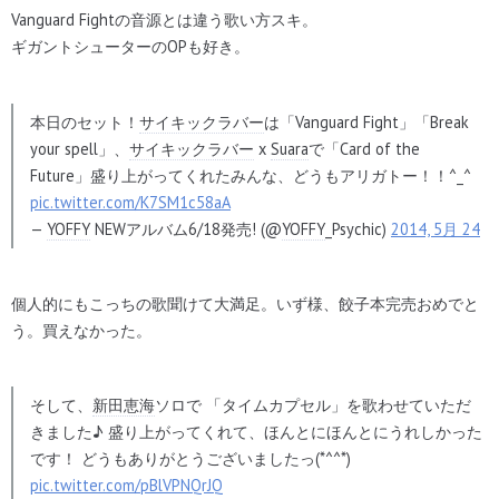
Vanguard Fightの音源とは違う歌い方スキ。
ギガントシューターのOPも好き。
本日のセット！
サイキックラバー
は「Vanguard Fight」「Break
your spell」、
サイキックラバー
x
Suara
で「Card of the
Future」盛り上がってくれたみんな、どうもアリガトー！！^_^
pic.twitter.com/K7SM1c58aA
—
YOFFY
NEWアルバム6/18発売! (@
YOFFY
_Psychic)
2014, 5月 24
個人的にもこっちの歌聞けて大満足。いず様、餃子本完売おめでと
う。買えなかった。
そして、
新田恵海
ソロで 「タイムカプセル」を歌わせていただ
きました♪ 盛り上がってくれて、ほんとにほんとにうれしかった
です！ どうもありがとうございましたっ(*^^*)
pic.twitter.com/pBlVPNQrJQ