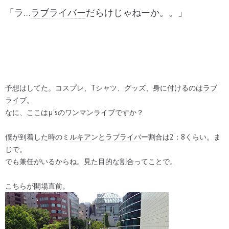
「ラ…
ラブライバー
だらけじゃねーか。。」
予想はしてた。コスプレ、Tシャツ、グッズ、身に付けるのは
ラブ
ライブ
。
なに、ここはμ'sのワンマンライブですか？
僕が到着した時のミ
ルキア
ンと
ラブライバー
割合は2：8くらい。ま
じで。
でも兼任がいるからね。見た目的な割合ってことで。
こちらが開場直前。