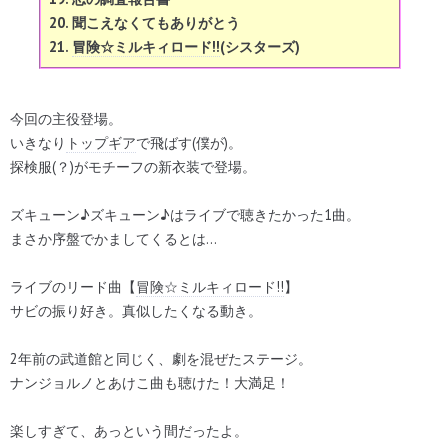
20. 聞こえなくてもありがとう
21.
冒険☆ミルキィロード!!
(シスターズ)
今回の主役登場。
いきなり
トップギア
で飛ばす(僕が)。
探検服(？)がモチーフの新衣装で登場。
ズキューン♪ズキューン♪はライブで聴きたかった1曲。
まさか序盤でかましてくるとは…
ライブのリード曲【
冒険☆ミルキィロード!!
】
サビの振り好き。真似したくなる動き。
2年前の武道館と同じく、劇を混ぜたステージ。
ナンジョルノとあけこ曲も聴けた！大満足！
楽しすぎて、あっという間だったよ。