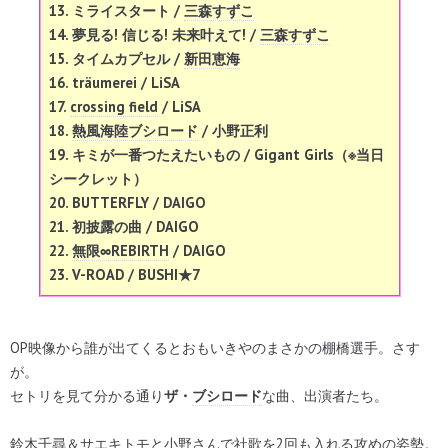
13. ミライスタート /
三森すずこ
14. 夢見る! 信じる! 未来叶えて! /
三森すずこ
15. タイムカプセル /
新田恵海
16. träumerei / LiSA
17.
crossing field
/ LiSA
18.
熱風海陸ブシロード
/ 小野正利
19. キミが一番つたえたいもの / Gigant Girls（※当日
シークレット）
20. BUTTERFLY / DAIGO
21. 初披露の曲 / DAIGO
22.
無限∞REBIRTH
/ DAIGO
23. V-ROAD / BUSHI★7
OP映像から誰が出てくるとおもいきやのまさかの棚橋選手。さす
が。
セトリを見て分かる通り
ザ・
ブシロード
な曲、出演者たち。
鈴木千尋
＆
サエキトモ
と小野さんで社歌を2回も入れる攻めの姿勢。