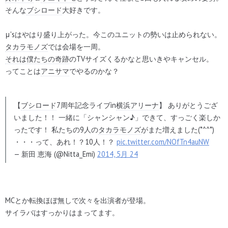
そんな
ブシロード
大好きです。
μ'sはやはり盛り上がった。今このユニットの勢いは止められない。
タカラモノズ
では会場を一周。
それは僕たちの奇跡
のTVサイズくるかなと思いきやキャンセル。
ってことは
アニサマ
でやるのかな？
【
ブシロード
7周年記念ライブin
横浜アリーナ
】 ありがとうござ
いました！！ 一緒に「シャンシャン♪」できて、すっごく楽しか
ったです！ 私たちの9人の
タカラモノズ
がまた増えました(*^^*)
・・・って、あれ！？10人！？
pic.twitter.com/NOfTn4auNW
— 新田 恵海 (@Nitta_Emi)
2014, 5月 24
MCとか転換ほぼ無しで次々を出演者が登場。
サイラバはすっかりはまってます。