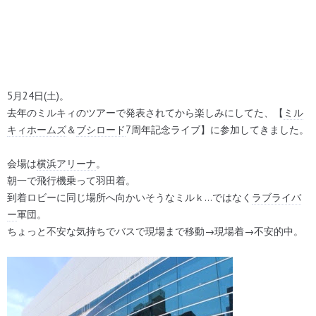
5月24日(土)。
去年のミルキィのツアーで発表されてから楽しみにしてた、【
ミル
キィホームズ
＆
ブシロード
7周年記念ライブ】に参加してきました。
会場は
横浜アリーナ
。
朝一で飛行機乗って羽田着。
到着ロビーに同じ場所へ向かいそうなミルｋ…ではなく
ラブライバ
ー
軍団。
ちょっと不安な気持ちでバスで現場まで移動→現場着→不安的中。