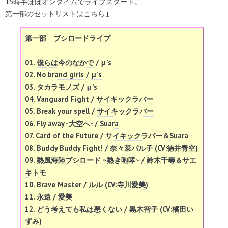
15時半ほぼオンタイムでライブスタート。
第一部のセットリストはこちら↓
第一部
ブシロード
ライブ
01.
僕らは今のなかで
/
μ’s
02.
No brand girls
/
μ’s
03.
タカラモノズ
/
μ’s
04. Vanguard Fight /
サイキックラバー
05. Break your spell /
サイキックラバー
06. Fly away -大空へ- /
Suara
07. Card of the Future /
サイキックラバー
＆
Suara
08. Buddy Buddy Fight! / 奈々菜パル子 (CV:
徳井青空
)
09.
熱風海陸ブシロード
~熱き咆哮~ /
鈴木千尋
＆
サエ
キトモ
10. Brave Master / ルル (CV:
寺川愛美
)
11. 永遠 / 愛美
12. どう考えても私は悪くない / 黒木智子 (CV:
橘田い
ずみ
)