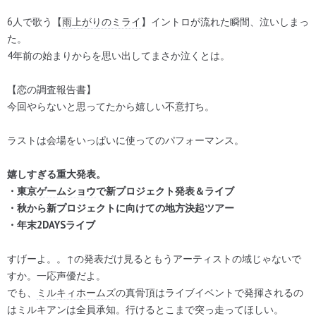
6人で歌う【
雨上がりのミライ
】イントロが流れた瞬間、泣いしまっ
た。
4年前の始まりからを思い出してまさか泣くとは。
【恋の調査報告書】
今回やらないと思ってたから嬉しい不意打ち。
ラストは会場をいっぱいに使ってのパフォーマンス。
嬉しすぎる重大発表。
・
東京ゲームショウ
で新プロジェクト発表＆ライブ
・秋から新プロジェクトに向けての地方決起ツアー
・年末2DAYSライブ
すげーよ。。↑の発表だけ見るともうアーティストの域じゃないで
すか。一応声優だよ。
でも、
ミルキィホームズ
の真骨頂はライブイベントで発揮されるの
はミ
ルキア
ンは全員承知。行けるとこまで突っ走ってほしい。